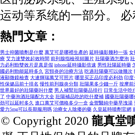
运动等系统的一部分。 
熱門文章：
男士抑菌噴劑是什麼
萬艾可是哪裡生產的
延時攝影幾秒一張
女
療
艾力達雙效起效時間
前列腺指檢視頻圖片
壯陽藥酒怎麼泡
壯
力必利勁雙效片是真是假
iphone延時攝影倍速
男性壯陽延時藥
國必利勁能延時多久
宮頸炎的治療方法
吃過壯陽藥可以做幾次
液顯微鏡檢查
大連輝瑞萬艾可照片
哪里买正品印度必利劲
印度
性保健品前十排名
慢性前列腺炎分類
壯陽果多少錢一斤
按摩前
世界最好的壯陽藥叫什麼
男人補腎壯陽藥品排行
日常生活中吃
了
中藥泡酒壯陽配方大全
壯陽補品吃的吃什麼補
國藥壯陽藥哪
劲可以延时多久
進口萬艾可價格多少一盒
金禦醫純中藥早洩湯
愛力5mg可以長期服用嗎
治療女人陰痿的藥
久皇延時噴劑官網
© Copyright 2020
龍真堂