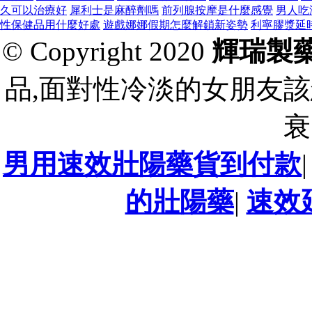
久可以治療好
犀利士是麻醉劑嗎
前列腺按摩是什麼感覺
男人吃
性保健品用什麼好處
遊戲娜娜假期怎麼解鎖新姿勢
利寧膠漿延
© Copyright 2020
輝瑞製
品,面對性冷淡的女朋友該
衰
男用速效壯陽藥貨到付款
的壯陽藥
|
速效