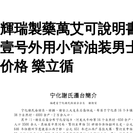
輝瑞製藥萬艾可說明
壹号外用小管油装男
价格 樂立循