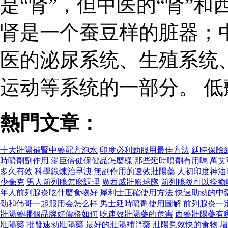
是“肾”，但中医的“肾”和
肾是一个蚕豆样的脏器；
医的泌尿系统、生殖系统
运动等系统的一部分。 
熱門文章：
十大壯陽補腎中藥配方泡水
印度必利勁服用最佳方法
延時保險
時噴劑副作用
湯臣倍健保健品怎麼樣
那些延時噴劑有用嗎
萬艾
多久有效
科學鍛煉治早洩
無副作用的速效壯陽藥
人初印度神油
少毫克
男人前列腺怎麼調理
廣西威壯籃球隊
前列腺炎可以痊癒
年人前列腺炎吃什麼食物好
犀利士正確使用方法
快速助勃的中
劲和伟哥一起服用会怎么样
男士延時噴劑使用圖解
前列腺炎一
壯陽藥哪個品牌好價格如何
吃速效壯陽藥的危害
西藥壯陽藥有
壯陽藥
批發速勃壯陽藥
最好的壯陽補腎藥
壯陽見效快的食物
增