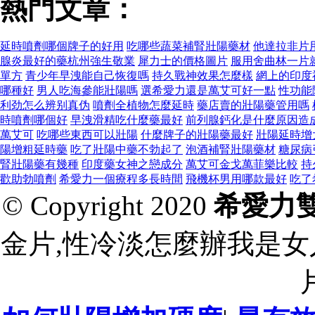
熱門文章：
延時噴劑哪個牌子的好用
吃哪些蔬菜補腎壯陽藥材
他達拉非片
腺炎最好的藥杭州強生敬業
犀力士的價格圖片
服用舍曲林一片
單方
青少年早洩能自己恢復嗎
持久戰神效果怎麼樣
網上的印度
哪種好
男人吃海參能壯陽嗎
選希愛力還是萬艾可好一點
性功能
利劲怎么辨别真伪
噴劑全植物怎麼延時
藥店賣的壯陽藥管用嗎
時噴劑哪個好
早洩滑精吃什麼藥最好
前列腺鈣化是什麼原因造
萬艾可
吃哪些東西可以壯陽
什麼牌子的壯陽藥最好
壯陽延時增
陽增粗延時藥
吃了壯陽中藥不勃起了
泡酒補腎壯陽藥材
糖尿病
腎壯陽藥有幾種
印度藥女神之戀成分
萬艾可金戈萬菲樂比較
持
歡助勃噴劑
希愛力一個療程多長時間
飛機杯男用哪款最好
吃了
© Copyright 2020
希愛力
金片,性冷淡怎麼辦我是女人