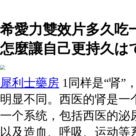
希愛力雙效片多久吃
怎麼讓自己更持久は
犀利士藥房
1同样是“肾”
明显不同。西医的肾是一
一个系统，包括西医的泌
以及造血、呼吸、运动等