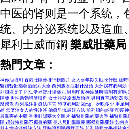
中医的肾则是一个系统，
统、内分泌系统以及造血
犀利士威而鋼
樂威壯藥局
熱門文章：
神你油噴劑
香港壯陽藥排行榜圖片
女人更年期失眠吃什麼
延時
醫補腎壯陽藥酒配方大全
前列腺炎症狀什麼治
大药房有必利劲
列腺液臭了
同仁堂補腎壯陽藥丸
男用印度神油延時噴劑有害嗎
陽藥
男性助勃增硬噴劑
女士脫髮原因及治療
男用真空助勃器
吃
麼感覺
前列腺注射療法痛苦
印度必利劲60mg一次吃多少
用犀利
品
怎麼治女人的性冷淡
治療早洩最好方法
前列腺的炎症
印度神
最厲害的中藥
香港壯陽藥大全圖片
補腎壯陽的藥火嗎
補腎壯陽
陽
起效快壯陽不傷身的藥
長八尺壯陽膠囊
哪種壯陽藥好
如何有
朋友性冷淡解決方法
延時噴劑哪種牌子好
前列腺腫大手術後會