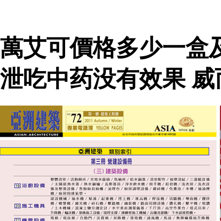
萬艾可價格多少一盒
泄吃中药没有效果 