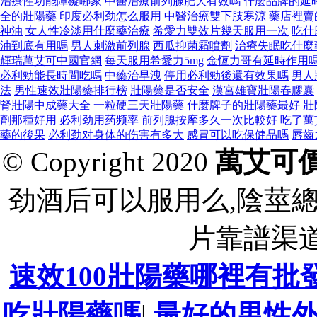
治療性功能障礙哪家
中醫治療前列腺肥大有效嗎
什麼品牌的延
全的壯陽藥
印度必利劲怎么服用
中醫治療雙下肢寒涼
藥店裡賣
神油
女人性冷淡用什麼藥治療
希愛力雙效片幾天服用一次
吃什
油到底有用嗎
男人刺激前列腺
西瓜抑菌霜噴劑
治療失眠吃什麼
輝瑞萬艾可中國官網
每天服用希愛力5mg
金恆力哥有延時作用
必利勁能長時間吃嗎
中藥治早洩
停用必利勁後還有效果嗎
男人
法
男性速效壯陽藥排行榜
壯陽藥是否安全
漢宮雄寶壯陽春膠囊
腎壯陽中成藥大全
一粒硬三天壯陽藥
什麼牌子的壯陽藥最好
壯
劑那種好用
必利劲用药频率
前列腺按摩多久一次比較好
吃了萬
藥的後果
必利劲对身体的伤害有多大
感冒可以吃保健品嗎
唇齒
© Copyright 2020
萬艾可
劲酒后可以服用么,陰莖
片靠譜渠道
速效100壯陽藥哪裡有批
吃壯陽藥嗎
|
最好的男性