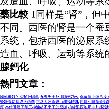
及造血、呼吸、运动等系
藥比較
1同样是“肾”，但
不同。西医的肾是一个蚕
系统，包括西医的泌尿系
造血、呼吸、运动等系统
腺鈣化
熱門文章：
國藥最好的補腎壯陽藥
丸奈男士外用噴劑功效
傷寒病中藥治療
腎壯陽增長增大的藥
正常人吃希愛力能延時嗎
用持久噴劑會影
痺
為什麼噴了印度神油起不來了怎麼辦
枸緣酸西地那非片能延