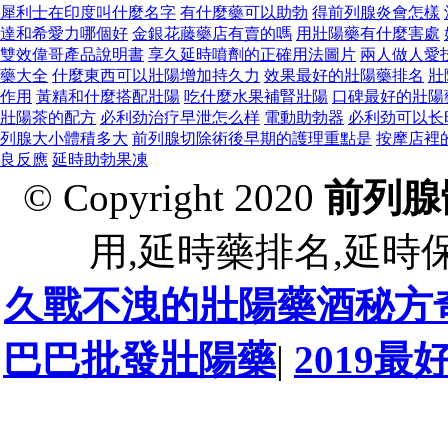
犀利士在印度叫什麼名字
有什麼藥可以助勃
得前列腺炎會怎樣
達和希愛力哪個好
金銀花藤藥店有賣的嗎
用壯陽藥有什麼害處
雙效偉哥產品說明書
享久延時噴劑的正確用法圖片
兩人做人愛
藥大全
什麼東西可以壯陽增加持久力
效果最好的壯陽藥排名
壯
作用
黃精和什麼搭配壯陽
吃什麼水果補腎壯陽
口碑最好的壯陽藥7
壯陽茶的配方
必利劲治疗早泄怎么样
電動助勃器
必利劲可以长
列腺大小體積多大
前列腺切除術後早期的護理重點是
按摩店裡
良反應
延時助勃果凍
© Copyright 2020
前列腺
用,延時藥排名,延時保險
久戰不洩的壯陽藥酒秘方
巴巴批發壯陽藥
|
2019