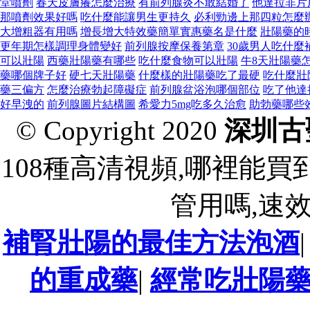
堂噴劑
春天皮膚癢怎麼治療
有前列腺炎不敢結婚了
他達拉非片
那噴劑效果好嗎
吃什麼能讓男生更持久
必利勁邊上那四粒怎麼
大增粗器有用嗎
增長增大特效藥簡單實惠藥名是什麼
壯陽藥的
更年期怎樣調理身體變好
前列腺按摩保養第章
30歲男人吃什麼
可以壯陽
西藥壯陽藥有哪些
吃什麼食物可以壯陽
牛8天壯陽藥
藥哪個牌子好
硬七天壯陽藥
什麼樣的壯陽藥吃了最硬
吃什麼壯
藥三偏方
怎麼治療勃起障礙症
前列腺盆浴泡哪個部位
吃了他達
好早洩的
前列腺圖片結構圖
希愛力5mg吃多久治愈
助勃藥哪些
© Copyright 2020
深圳古
108種高清視頻,哪裡能
管用嗎,速
補腎壯陽的最佳方法泡酒
的重成藥
|
經常吃壯陽