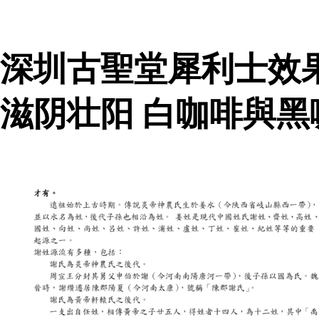
深圳古聖堂犀利士效
滋阴壮阳 白咖啡與黑