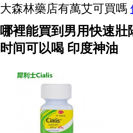
大森林藥店有萬艾可買嗎
哪裡能買到男用快速壯
时间可以喝 印度神油