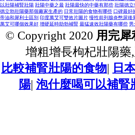
以壯陽補腎壯陽
壯陽中藥之最
壯陽最快的中藥有那些
壯陽德立
德立勃壯陽藥那個廠家生產的
日常壯陽的食物有哪些
口碑最好
帝油和犀利士區別
印度萬艾可雙效片圖片
慢性前列腺炎憋尿後
萬艾可哪個效果好
增硬延時助勃補腎
最猛速效壯陽藥有哪些
男
© Copyright 2020
用完犀
增粗增長枸杞壯陽藥,
比較補腎壯陽的食物
|
日
陽
|
泡什麼喝可以補腎