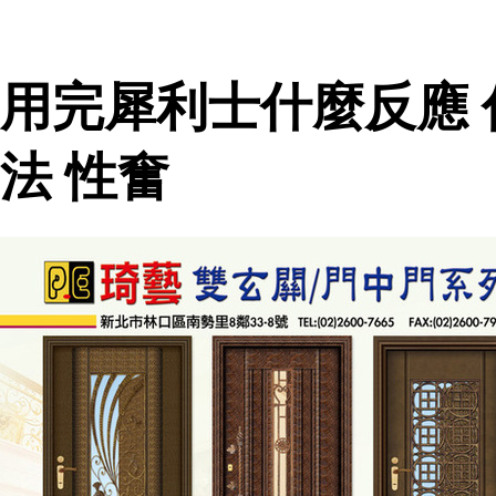
用完犀利士什麼反應
法 性奮