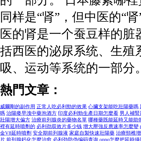
同样是“肾”，但中医的“肾
医的肾是一个蚕豆样的脏
括西医的泌尿系统、生殖
吸、运动等系统的一部分
熱門文章：
威爾剛的副作用
正常人吃必利勁的效果
心臟支架能吃壯陽藥嗎
嗎
治陽痿早洩中藥泡酒方
印度必利勁生產日期怎麼看
男人補腎
壯陽增大偏方
治療前列腺炎的藥物名單
哪種藥既能延時又能助
裡有延時噴劑的
必利劲双效片多少钱
增大壓強反應速率怎麼變
金V8延時噴劑
安全期前列腺液
家庭自製快速壯陽藥
治療頸椎增
片
前列腺鈣化怎麼治愈
必利劲防伪编码查询
oppo怎麼把延時