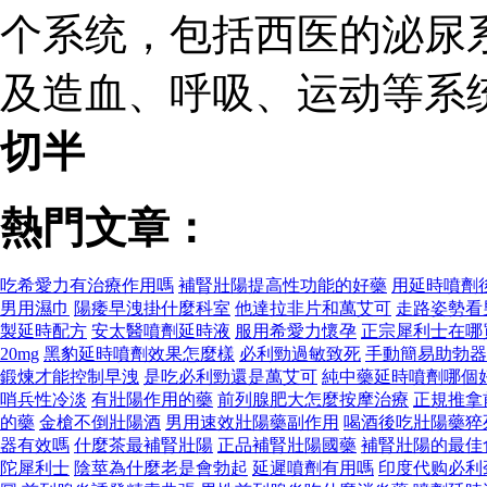
个系统，包括西医的泌尿
及造血、呼吸、运动等系
切半
熱門文章：
吃希愛力有治療作用嗎
補腎壯陽提高性功能的好藥
用延時噴劑
男用濕巾
陽痿早洩掛什麼科室
他達拉非片和萬艾可
走路姿勢看
製延時配方
安太醫噴劑延時液
服用希愛力懷孕
正宗犀利士在哪
20mg
黑豹延時噴劑效果怎麼樣
必利勁過敏致死
手動簡易助勃器
鍛煉才能控制早洩
是吃必利勁還是萬艾可
純中藥延時噴劑哪個
哨兵性冷淡
有壯陽作用的藥
前列腺肥大怎麼按摩治療
正規推拿
的藥
金槍不倒壯陽酒
男用速效壯陽藥副作用
喝酒後吃壯陽藥猝
器有效嗎
什麼茶最補腎壯陽
正品補腎壯陽國藥
補腎壯陽的最佳
陀犀利士
陰莖為什麼老是會勃起
延遲噴劑有用嗎
印度代购必利