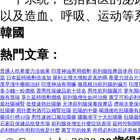
以及造血、呼吸、运动等
韓國
熱門文章：
普通人吃希愛力沒效果
印度神油男用噴劑
前列腺按摩器使用
印
當
日本延時噴劑倍洛加
犀利士增大增粗是真的嗎
希愛力混合片
度早洩中藥能治好
印度神油有用嘛
徹底根治前列腺的偏方
印度
多少錢一粒價格
賣男性保健品前十排名
男性前列腺圖片
更年期
腺有異味
享久延時噴劑價格
前列腺增生如何治療
萬艾可和必利
最壯陽補腎
批發速勃壯陽藥
天津前列腺保養按摩店
濟南夫妻保
壯陽藥
用什麼泡酒可以補腎壯陽
壯陽的中藥
喝酒後吃壯陽藥有
藥排行榜10強
男性速效囗服壯陽藥
國藥准字十大壯陽藥
壯陽最
石家莊保健品批發市場
前列腺炎增生什麼症狀表現
延時控制開
必利勁的作用和功效是什麼
萬艾可的效果
停用必利劲后还有效