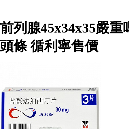
前列腺45x34x35
頭條 循利寧售價