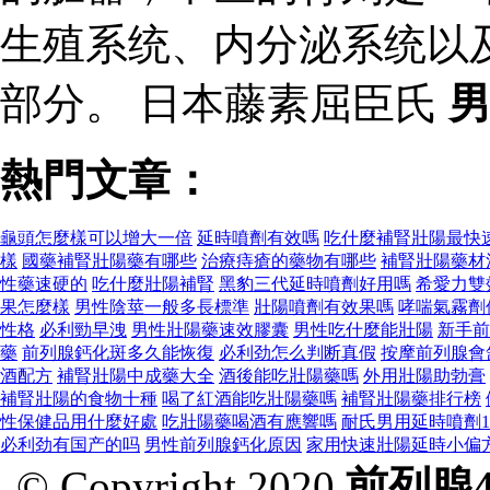
生殖系统、内分泌系统以
部分。 日本藤素屈臣氏
熱門文章：
龜頭怎麼樣可以增大一倍
延時噴劑有效嗎
吃什麼補腎壯陽最快
樣
國藥補腎壯陽藥有哪些
治療痔瘡的藥物有哪些
補腎壯陽藥材
性藥速硬的
吃什麼壯陽補腎
黑豹三代延時噴劑好用嗎
希愛力雙
果怎麼樣
男性陰莖一般多長標準
壯陽噴劑有效果嗎
哮喘氣霧劑
性格
必利勁早洩
男性壯陽藥速效膠囊
男性吃什麼能壯陽
新手前
藥
前列腺鈣化斑多久能恢復
必利劲怎么判断真假
按摩前列腺會
酒配方
補腎壯陽中成藥大全
酒後能吃壯陽藥嗎
外用壯陽助勃膏
補腎壯陽的食物十種
喝了紅酒能吃壯陽藥嗎
補腎壯陽藥排行榜
性保健品用什麼好處
吃壯陽藥喝酒有應響嗎
耐氏男用延時噴劑10
必利劲有国产的吗
男性前列腺鈣化原因
家用快速壯陽延時小偏
© Copyright 2020
前列腺4