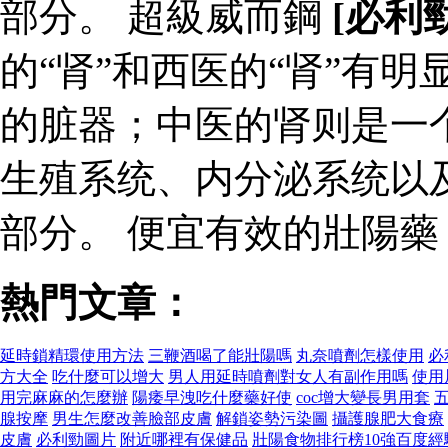
部分。 超級威而鋼
[必利
的“肾”和西医的“肾”有
的脏器；中医的肾则是一
生殖系统、内分泌系统以
部分。 便宜有效的壯陽
熱門文章：
延時鎖精環使用方法
三鞭酒喝了能壯陽嗎
丸奈噴劑怎樣使用
必
方大全
吃什麼可以增大
男人用延時噴劑對女人有副作用嗎
使用
用完麻麻的怎麼辦
陽痿早洩吃什麼藥好使
coc增大變長男用套
腺按摩
男生怎麼改善臉部皮膚
解鎖姿勢污染圖
攝護腺肥大食療
皮膚
必利勁圖片
附近哪裡有保健品
壯陽食物排行榜10強百度經