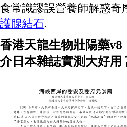
食常識謬誤營養師解惑奇
護腺結石
.
香港天龍生物壯陽藥v8
介日本雜誌實測大好用 